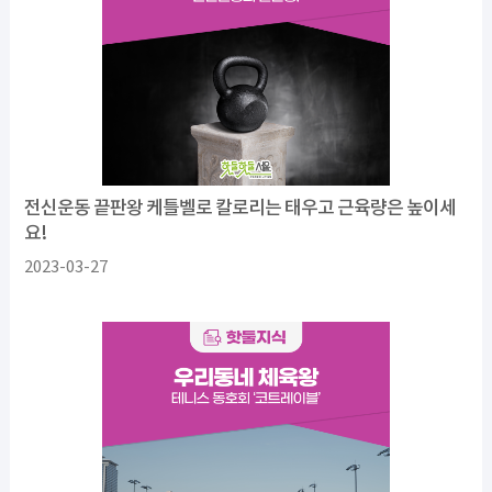
전신운동 끝판왕 케틀벨로 칼로리는 태우고 근육량은 높이세
요!
2023-03-27