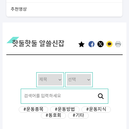
추천영상
핫둘핫둘 알쓸신잡
#운동종목
#운동방법
#운동지식
#동호회
#기타