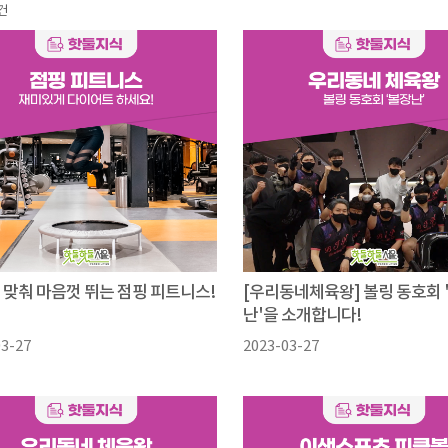
건
 맞춰 마음껏 뛰는 점핑 피트니스!
[우리동네체육왕] 볼링 동호회 
난'을 소개합니다!
03-27
2023-03-27