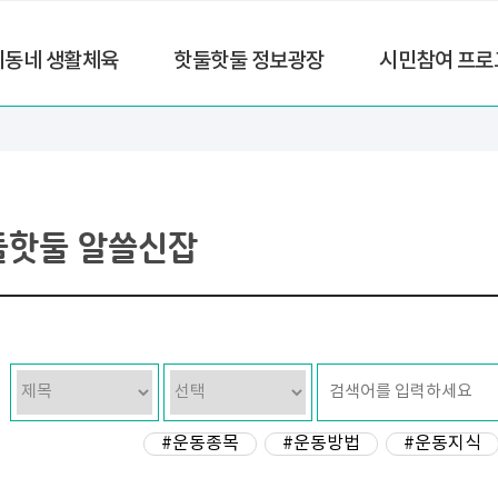
리동네 생활체육
핫둘핫둘 정보광장
시민참여 프로
둘핫둘 알쓸신잡
#운동종목
#운동방법
#운동지식