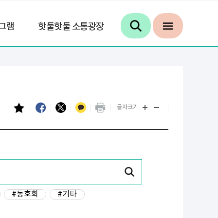
그램
핫둘핫둘 소통광장
글자크기
#동호회
#기타