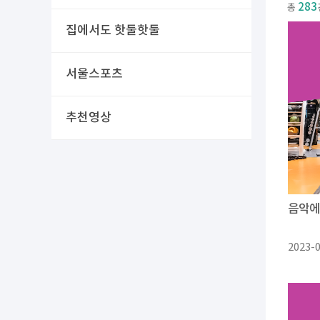
283
총
집에서도 핫둘핫둘
서울스포츠
추천영상
음악에
2023-