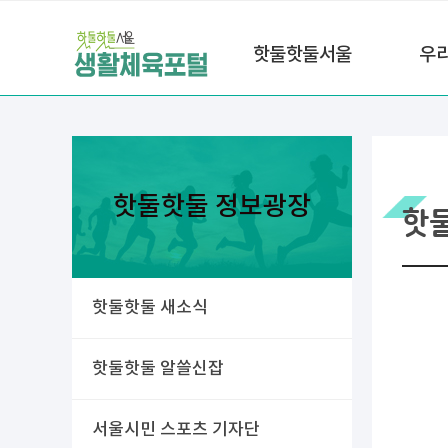
핫둘핫둘서울
우
핫둘핫둘 정보광장
핫
핫둘핫둘 새소식
핫둘핫둘 알쓸신잡
서울시민 스포츠 기자단