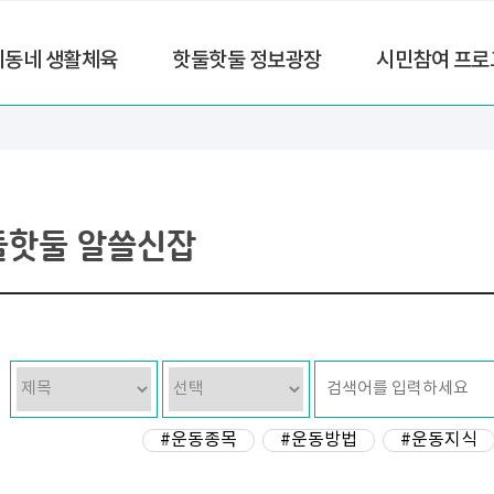
리동네 생활체육
핫둘핫둘 정보광장
시민참여 프로
둘핫둘 알쓸신잡
#운동종목
#운동방법
#운동지식