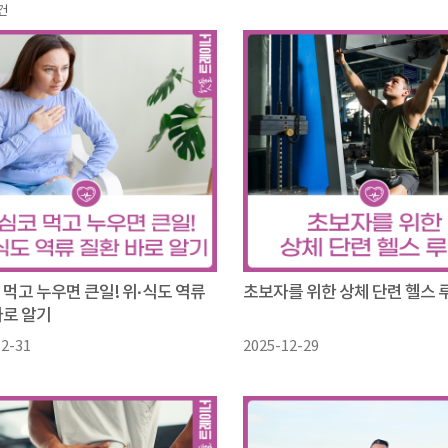
건
 먹고 누우면 큰일! 위·식도 역류
초보자를 위한 상체 단련 헬스 
바로 알기
12-31
2025-12-29