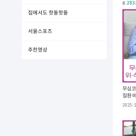
283
총
집에서도 핫둘핫둘
서울스포츠
추천영상
무심코
질환 
2025-