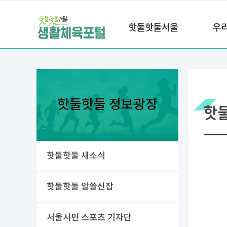
핫둘핫둘서울
우
핫둘핫둘 정보광장
핫
핫둘핫둘 새소식
핫둘핫둘 알쓸신잡
서울시민 스포츠 기자단