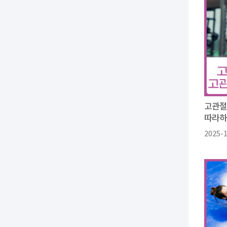
고관절
따라
2025-