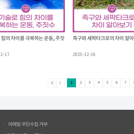
 힘의 차이를 극복하는 운동, 주짓
족구와 세팍타크로의 차이 알
12-17
2025-12-16
1
2
3
4
5
6
7
이메일 무단수집 거부