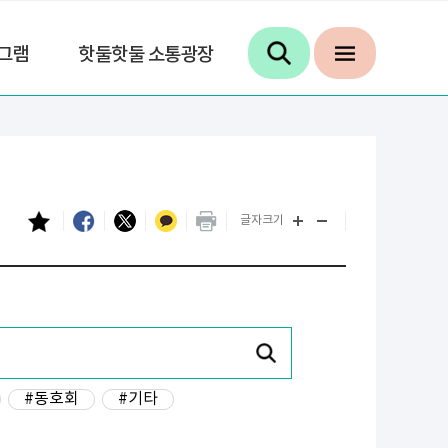
그램
핫둘핫둘 소통광장
글자크기
#동호회
#기타