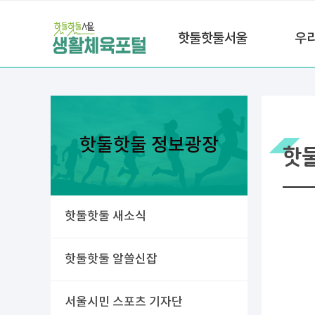
핫둘핫둘서울
우
핫둘핫둘 정보광장
핫
핫둘핫둘 새소식
핫둘핫둘 알쓸신잡
서울시민 스포츠 기자단