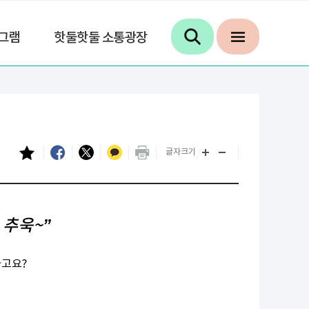
그램
핫둘핫둘 소통광장
글자크기
 추욱~”
다고요?
!