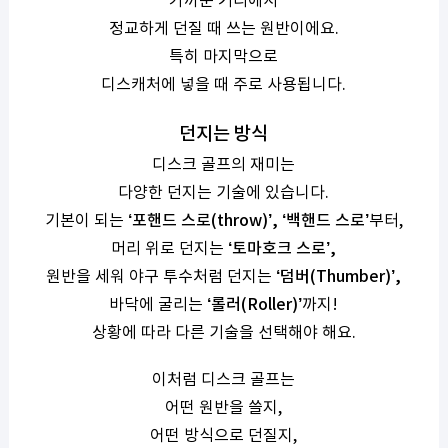
가까운 거리에서
정교하게 던질 때 쓰는 원반이에요.
특히 마지막으로
디스캐처에 넣을 때 주로 사용됩니다.
던지는 방식
디스크 골프의 재미는
다양한 던지는 기술에 있습니다.
기본이 되는
‘포핸드 스로(throw)’, ‘백핸드 스로’
부터,
머리 위로 던지는
‘토마호크 스로’,
원반을 세워 야구 투수처럼 던지는
‘덤버(Thumber)’,
바닥에 굴리는
‘롤러(Roller)’
까지!
상황에 따라 다른 기술을 선택해야 해요.
이처럼 디스크 골프는
어떤 원반을 쓸지,
어떤 방식으로 던질지,