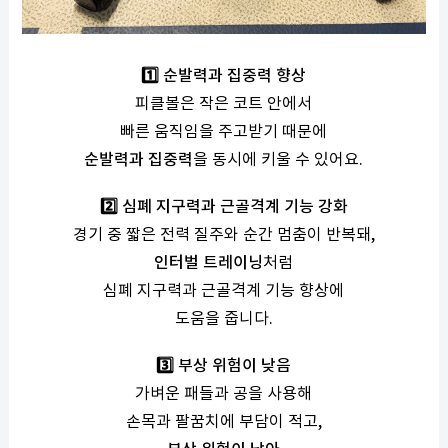
1️⃣ 순발력과 집중력 향상
피클볼은 작은 코트 안에서
빠른 움직임을 주고받기 때문에
순발력과 집중력
을 동시에 키울 수 있어요.
2️⃣ 심폐 지구력과 근골격계 기능 강화
경기 중 짧은 전력 질주와 순간 멈춤이 반복돼,
인터벌 트레이닝
처럼
심폐 지구력과 근골격계 기능 향상에
도움을 줍니다.
3️⃣ 부상 위험이 낮음
가벼운 패들과 공을 사용해
손목과 팔꿈치에 부담이 적고,