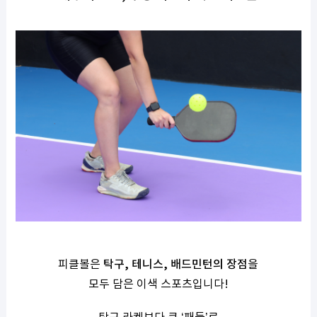
피클볼은
탁구, 테니스, 배드민턴의 장점
을
모두 담은 이색 스포츠입니다!