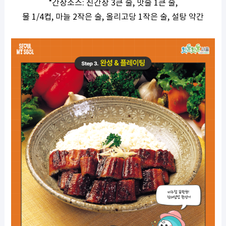
*
간장소스
:
진간장
3
큰 술
,
맛술
1
큰 술
,
물
1/4
컵
,
마늘
2
작은 술
,
올리고당
1
작은 술
,
설탕 약간