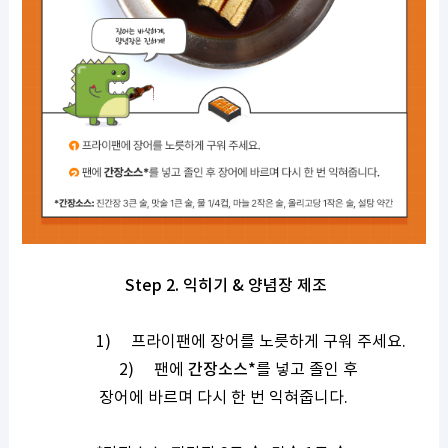
Step 2.
익히기
&
양념장 제조
1)
프라이팬에 장어를 노릇하게 구워 주세요
.
2)
팬에
간장소스
*
를 넣고 졸인 후
장어에 바르며 다시 한 번 익혀줍니다
.