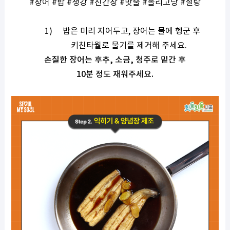
#
장어
#
밥
#
생강
#
진간장
#
맛술
#
올리고당
#
설탕
1)
밥은 미리 지어두고
,
장어는 물에 헹군 후
키친타월로 물기를 제거해 주세요
.
손질한 장어는 후추
,
소금
,
청주로 밑간 후
10
분 정도 재워주세요
.