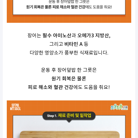
장어는
필수 아미노산
과
오메가
3
지방산
,
그리고
비타민
A
등
다양한 영양소가 풍부한 식재료입니다
.
운동 후 장어덮밥 한 그릇은
원기 회복은 물론
피로 해소와 혈관 건강
에도 도움을 줘요
!