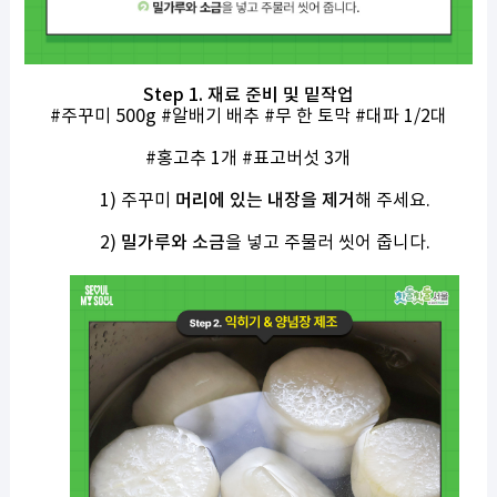
Step 1.
재료 준비 및 밑작업
#
주꾸미
500g #
알배기 배추
#
무 한 토막
#
대파
1/2
대
#
홍고추
1
개
#
표고버섯
3
개
1)
주꾸미
머리에 있는 내장을 제거
해 주세요
.
2)
밀가루와 소금
을 넣고 주물러 씻어 줍니다
.