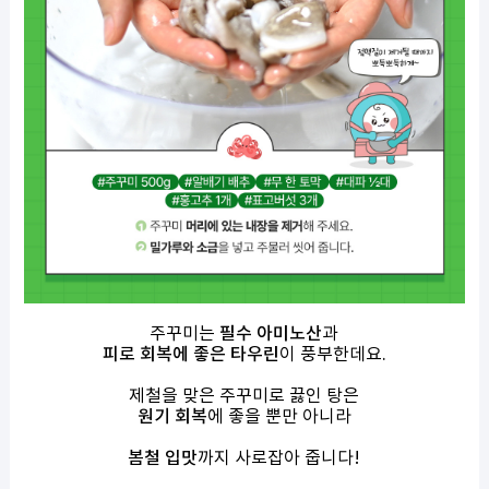
주꾸미는
필수 아미노산
과
피로 회복에 좋은 타우린
이 풍부한데요
.
제철을 맞은 주꾸미로 끓인 탕은
원기 회복
에 좋을 뿐만 아니라
봄철 입맛
까지 사로잡아 줍니다
!