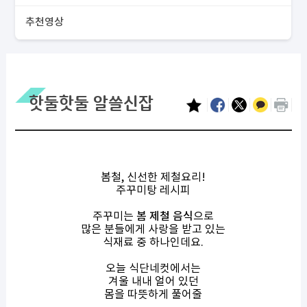
추천영상
핫둘핫둘 알쓸신잡
봄철
,
신선한 제철요리
!
주꾸미탕 레시피
주꾸미는
봄 제철 음식
으로
많은 분들에게 사랑을 받고 있는
식재료 중 하나인데요
.
오늘 식단네컷에서는
겨울 내내 얼어 있던
몸을 따뜻하게 풀어줄