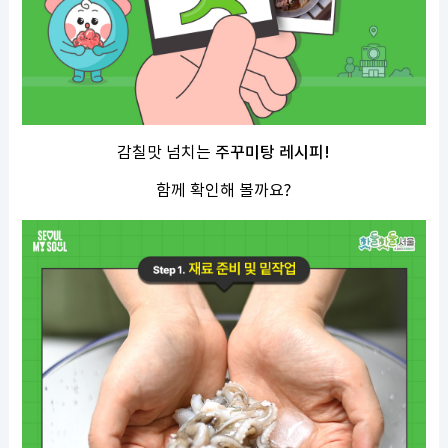
감칠맛 넘치는
주꾸미탕 레시피
!
함께 확인해 볼까요
?