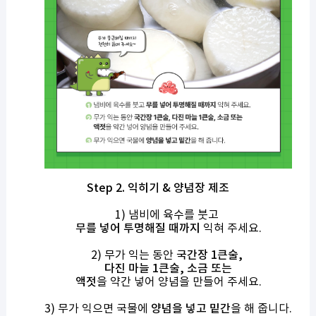
Step 2.
익히기
&
양념장 제조
1)
냄비에 육수를 붓고
무를 넣어 투명해질 때까지
익혀 주세요
.
2)
무가 익는 동안
국간장
1
큰술
,
다진 마늘
1
큰술
,
소금 또는
액젓
을 약간 넣어 양념을 만들어 주세요
.
3)
무가 익으면 국물에
양념을 넣고 밑간
을 해 줍니다
.