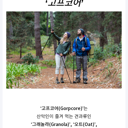
‘
고프코어
’
‘
고프코어
(Gorpcore)’
는
산악인이 즐겨 먹는 견과류인
‘
그래놀라
(Granola)’, ‘
오트
(Oat)’,