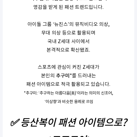
영감을 받게 된 패션 트렌드입니다
.
아이돌 그룹
‘
뉴진스
’
의 뮤직비디오 의상
,
무대 의상 등으로 활용되며
국내
Z
세대 사이에서
본격적으로 확산됐죠
.
스포츠에 관심이 커진
Z
세대가
본인의
추구미
*
를 드러내는
패션 아이템으로 적극 활용되고 있습니다
.
*
추구미
: ‘
추구하는 아름다움
(
美
)’
이라는 의미의 신조어
,
‘
이상향
’
과 비슷한 용례로 쓰임
✅
등산복이 패션 아이템으로
?