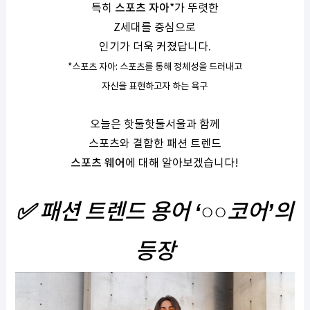
특히
스포츠 자아
*
가 뚜렷한
Z
세대를 중심으로
인기가 더욱 커졌답니다
.
*
스포츠 자아
:
스포츠를 통해 정체성을 드러내고
자신을 표현하고자 하는 욕구
오늘은 핫둘핫둘서울과 함께
스포츠와 결합한 패션 트렌드
스포츠 웨어
에 대해 알아보겠습니다
!
✅
패션 트렌드 용어
‘
○○
코어
’
의
등장