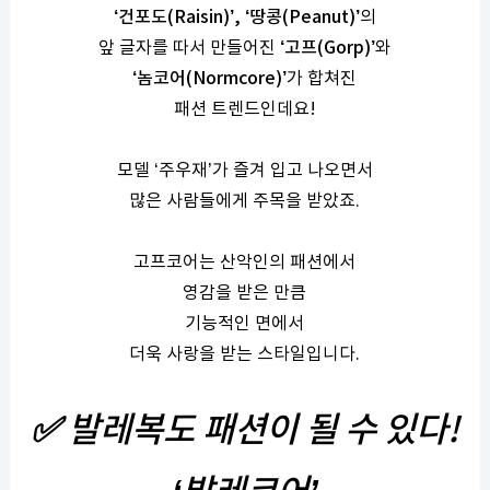
‘
건포도
(Raisin)’,
‘
땅콩
(Peanut)’
의
앞 글자를 따서 만들어진
‘
고프
(Gorp)’
와
‘
놈코어
(Normcore)’
가 합쳐진
패션 트렌드인데요
!
모델
‘
주우재
’
가 즐겨 입고 나오면서
많은 사람들에게 주목을 받았죠
.
고프코어는 산악인의 패션에서
영감을 받은 만큼
기능적인 면에서
더욱 사랑을 받는 스타일입니다
.
✅
발레복도 패션이 될 수 있다
!