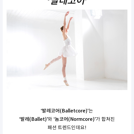
‘
발레코어
’
‘
발레코어
(Balletcore)’
는
‘
발레
(Ballet)’
와
‘
놈코어
(Normcore)’
가 합쳐진
패션 트렌드인데요
!