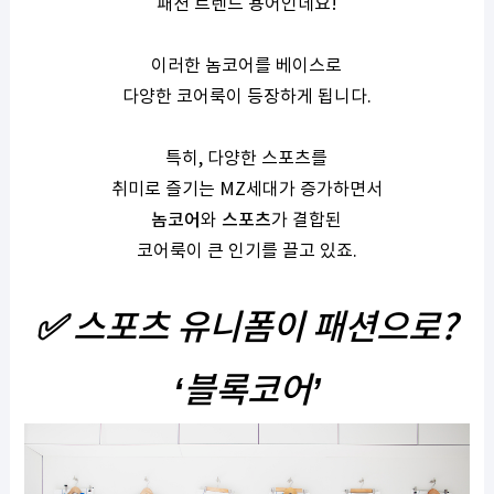
패션 트렌드 용어인데요
!
이러한 놈코어를 베이스로
다양한 코어룩이 등장하게 됩니다
.
특히
,
다양한 스포츠를
취미로 즐기는
MZ
세대가 증가하면서
놈코어
와
스포츠
가 결합된
코어룩이 큰 인기를 끌고 있죠
.
✅
스포츠 유니폼이 패션으로
?
‘
블록코어
’