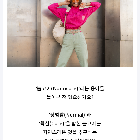
‘
놈코어
(Normcore)’
라는 용어를
들어본 적 있으신가요
?
‘
평범함
(Normal)’
과
‘
핵심
(Core)’
을 합친 놈코어는
자연스러운 멋을 추구하는