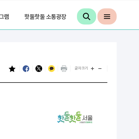
그램
핫둘핫둘 소통광장
글자크기