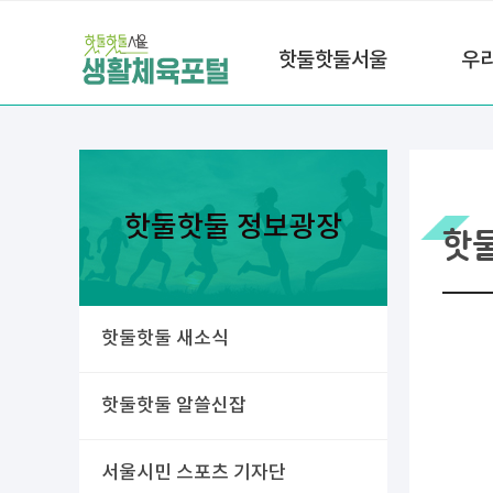
핫둘핫둘서울
우
핫둘핫둘 정보광장
핫
핫둘핫둘 새소식
핫둘핫둘 알쓸신잡
서울시민 스포츠 기자단