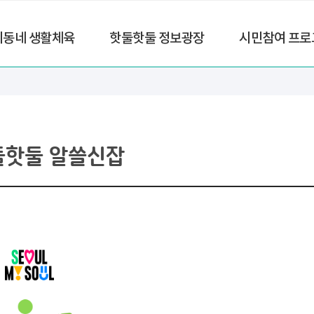
리동네 생활체육
핫둘핫둘 정보광장
시민참여 프로
둘핫둘 알쓸신잡