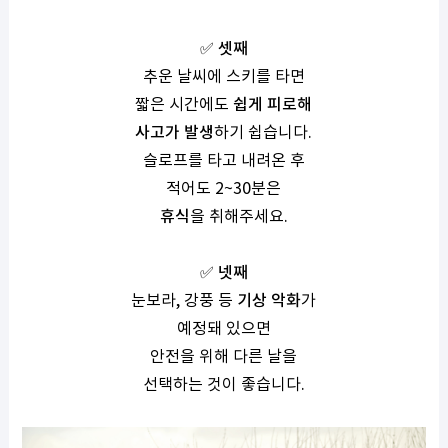
✅
셋째
추운 날씨에 스키를 타면
짧은 시간에도
쉽게 피로해
사고가 발생
하기 쉽습니다
.
슬로프를 타고 내려온 후
적어도
2~30
분은
휴식
을 취해주세요
.
✅
넷째
눈보라
,
강풍 등
기상 악화
가
예정돼 있으면
안전을 위해 다른 날을
선택하는 것이 좋습니다
.