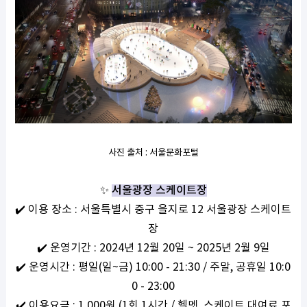
사진 출처
:
서울문화포털
✨
서울광장 스케이트장
✔️
이용
장소
:
서울특별시
중구
을지로
12
서울광장
스케이트
장
✔️
운영기간
: 2024
년
12
월
20
일
~ 2025
년
2
월
9
일
✔️
운영시간
:
평일
(
일
~
금
) 10:00 - 21:30 /
주말
,
공휴일
10:0
0 - 23:00
✔️
이용요금
: 1,000
원
(1
회
1
시간
/
헬멧
,
스케이트
대여료
포