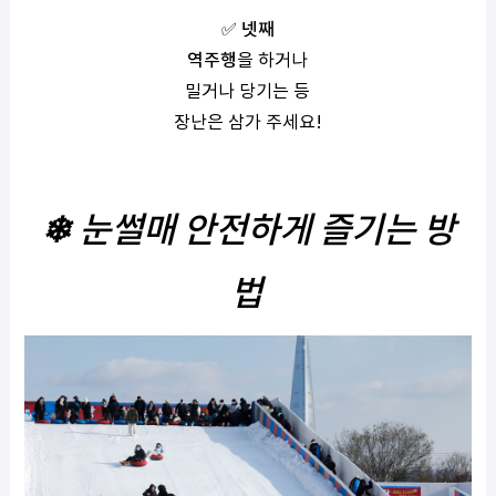
✅
넷째
역주행
을 하거나
밀거나 당기는 등
장난은 삼가 주세요
!
❄
눈썰매 안전하게 즐기는 방
법