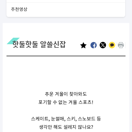
추천영상
핫둘핫둘 알쓸신잡
추운 겨울이 찾아와도
포기할 수 없는 겨울 스포츠
!
스케이트
,
눈썰매
,
스키
,
스노보드 등
생각만 해도 설레지 않나요
?