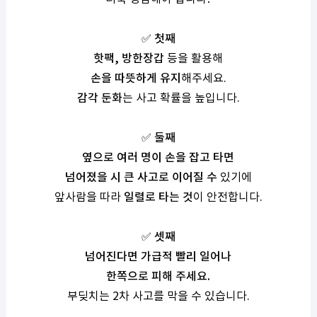
✅
첫째
핫팩
,
방한장갑
등을 활용해
손을 따뜻하게 유지
해주세요
.
감각 둔화
는 사고 확률을 높입니다
.
✅
둘째
옆으로 여러 명이 손을 잡고 타면
넘어졌을 시 큰 사고로 이어질 수
있기에
앞사람을 따라
일렬로 타는 것
이 안전합니다
.
✅
셋째
넘어진다면 가급적 빨리 일어나
한쪽으로 피해 주세요
.
부딪치는
2
차 사고를 막을 수 있습니다
.