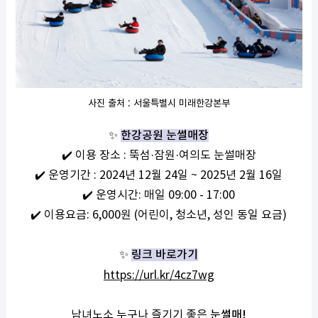
:
사진
출처
서울특별시
미래한강본부
✨
한강공원 눈썰매장
✔️
이용
장소
:
뚝섬·잠원·여의도
눈썰매장
✔️
운영기간
: 2024
년
12
월
24
일
~ 2025
년
2
월
16
일
✔️
운영시간
:
매일
09:00 - 17:00
✔️
이용요금
: 6,000
원
(
어린이
,
청소년
,
성인
동일
요금
)
✨
링크 바로가기
https://url.kr/4cz7wg
남녀노소 누구나 즐기기 좋은
눈썰매
!