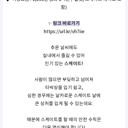
함
)
✨
링크 바로가기
https://url.kr/vh7iie
추운 날씨에도
실내에서 즐길 수 있어
인기 있는
스케이트
!
사람이 많으면 부딪히고 넘어져
타박상을 입기 쉽고
,
심한 경우에는 날카로운 스케이트 날에
큰 상처를 입게 될 수 있는데요
.
때문에 스케이트를 탈 때의 안전 수칙은
더욱 명심해야 합니다
!