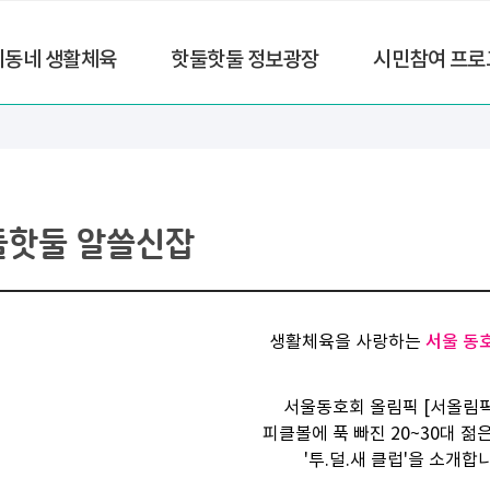
리동네 생활체육
핫둘핫둘 정보광장
시민참여 프로
둘핫둘 알쓸신잡
생활체육을 사랑하는
서울 동
서울동호회 올림픽 [서올림
피클볼에 푹 빠진 20~30대 젊
'투.덜.새 클럽'을 소개합