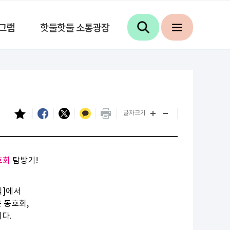
그램
핫둘핫둘 소통광장
글자크기
호회
탐방기!
픽]에서
은 동호회,
니다.