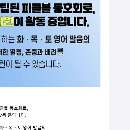
피클볼 동호회로,
활동 중입니다.
는 화‧목‧토 영어 발음의