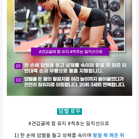
덤벨 로우
#견갑골에 힘 유지 #척추는 일직선으로
1) 한 손에 덤벨을 들고 상체를 숙이며
팔을 쭉 펴준 뒤