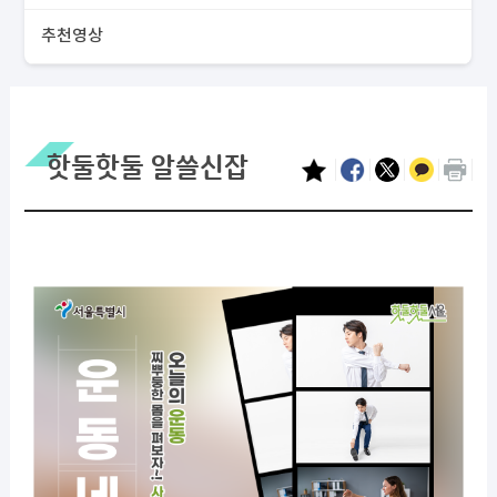
추천영상
핫둘핫둘 알쓸신잡