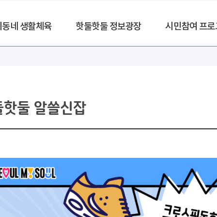
리동네 생활체육
핫둘핫둘 정보광장
시민참여 프로
둘핫둘 알쓸신잡