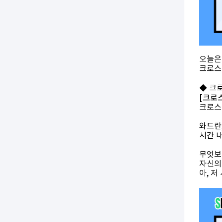
오늘은
크로스
◆ 크
[크로
크로스핏
와드란
시간 
무엇보
자신의
아, 저