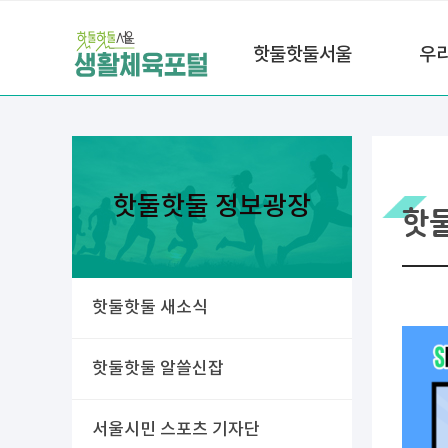
핫둘핫둘서울
우
핫둘핫둘 정보광장
핫
핫둘핫둘 새소식
핫둘핫둘 알쓸신잡
서울시민 스포츠 기자단