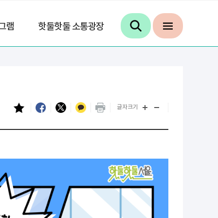
그램
핫둘핫둘 소통광장
글자크기