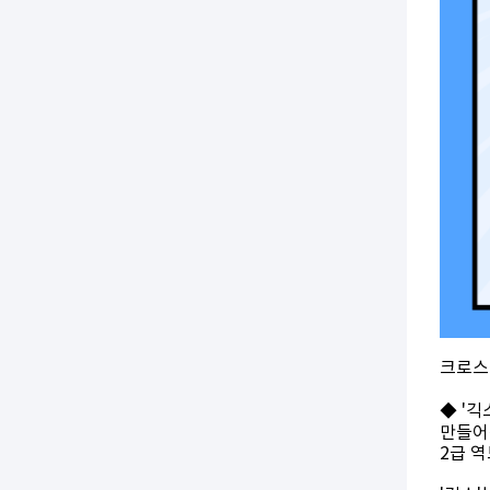
크로스
◆ '긱
만들어
2급 