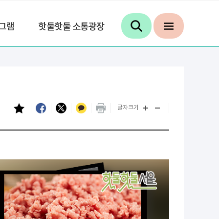
그램
핫둘핫둘 소통광장
글자크기