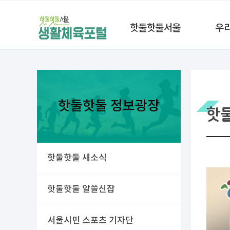
핫둘핫둘서울
우
핫둘핫둘 정보광장
핫
핫둘핫둘 새소식
핫둘핫둘 알쓸신잡
서울시민 스포츠 기자단