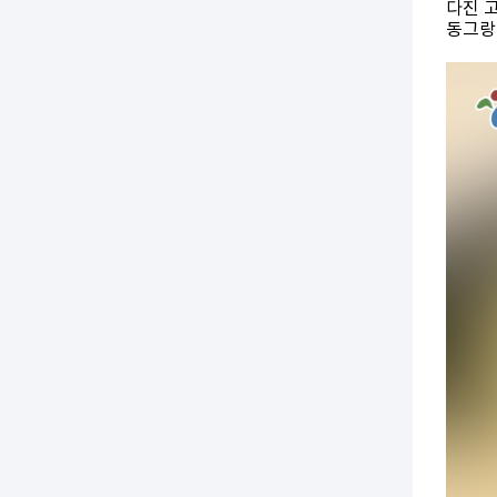
다진 고
동그랑