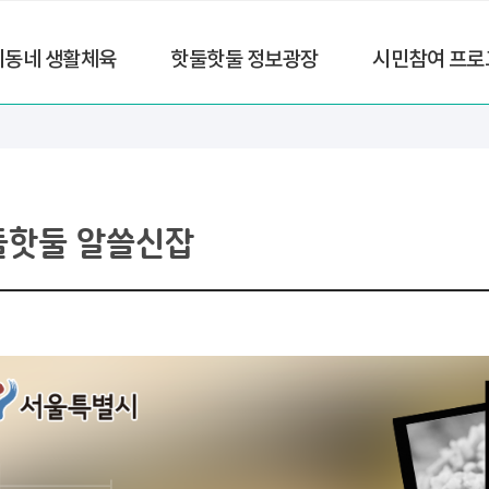
리동네 생활체육
핫둘핫둘 정보광장
시민참여 프로
둘핫둘 알쓸신잡