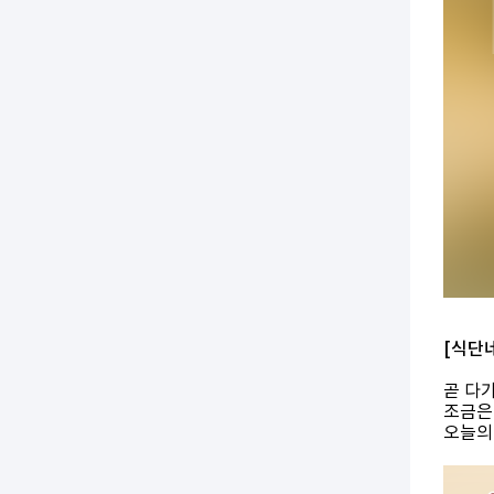
[식단
곧 다
조금은
오늘의