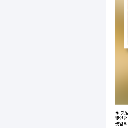
◈ 깻
깻잎전
깻잎의