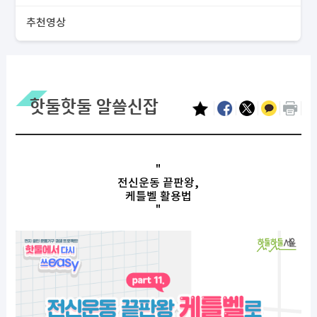
추천영상
핫둘핫둘 알쓸신잡
"
전신운동 끝판왕,
케틀벨 활용법
"