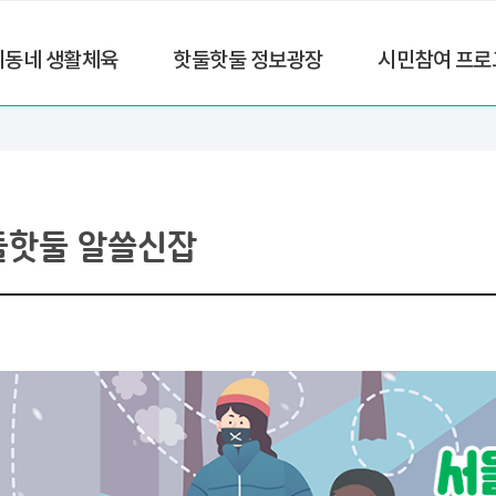
리동네 생활체육
핫둘핫둘 정보광장
시민참여 프로
둘핫둘 알쓸신잡