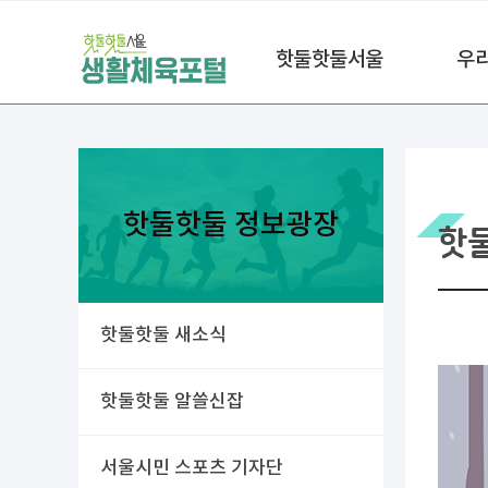
핫둘핫둘서울
우
핫둘핫둘 정보광장
핫
핫둘핫둘 새소식
핫둘핫둘 알쓸신잡
서울시민 스포츠 기자단