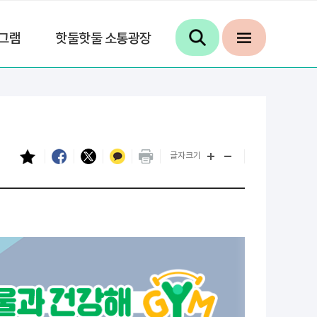
그램
핫둘핫둘 소통광장
글자크기