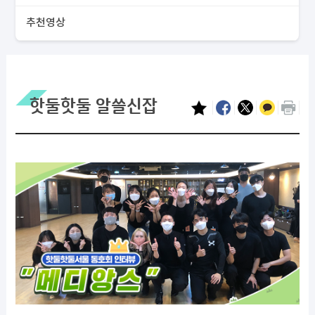
추천영상
핫둘핫둘 알쓸신잡