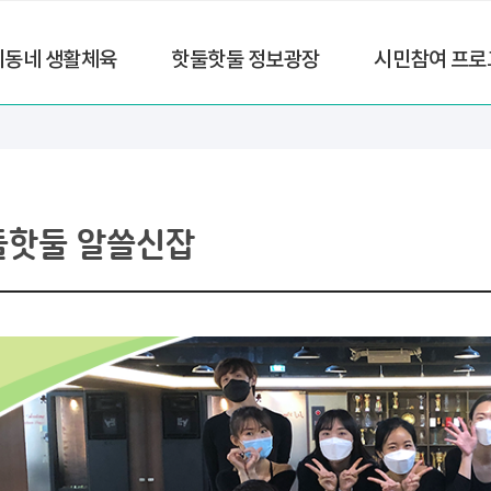
리동네 생활체육
핫둘핫둘 정보광장
시민참여 프로
둘핫둘 알쓸신잡