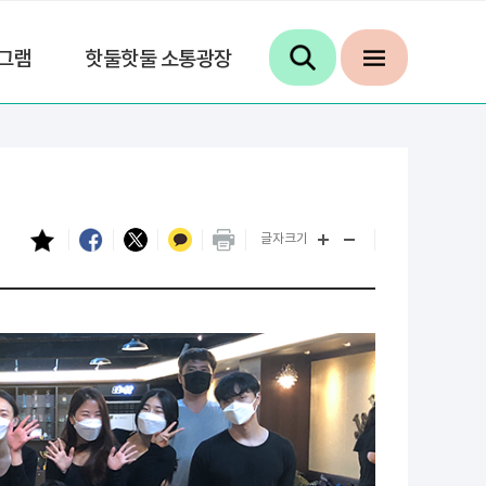
그램
핫둘핫둘 소통광장
글자크기