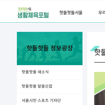
핫둘핫둘서울
우
핫둘핫둘 정보광장
핫
핫둘핫둘 새소식
핫둘핫둘 알쓸신잡
서울시민 스포츠 기자단