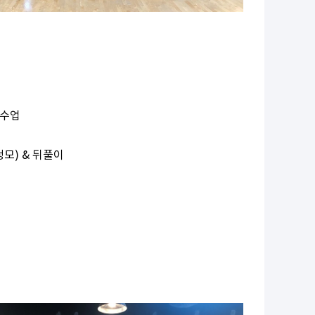
 수업
모) & 뒤풀이