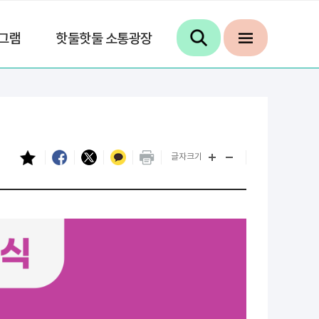
그램
핫둘핫둘 소통광장
글자크기