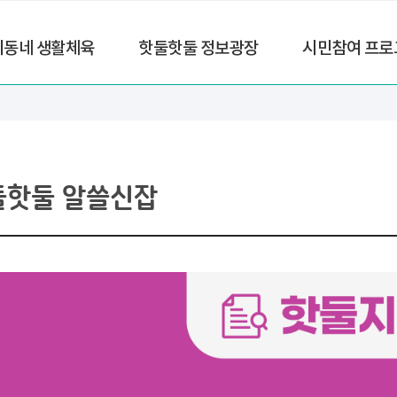
리동네 생활체육
핫둘핫둘 정보광장
시민참여 프로
둘핫둘 알쓸신잡