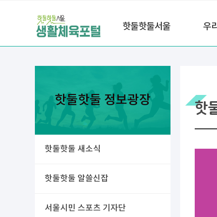
핫둘핫둘서울
우
핫둘핫둘 정보광장
핫
핫둘핫둘 새소식
핫둘핫둘 알쓸신잡
서울시민 스포츠 기자단