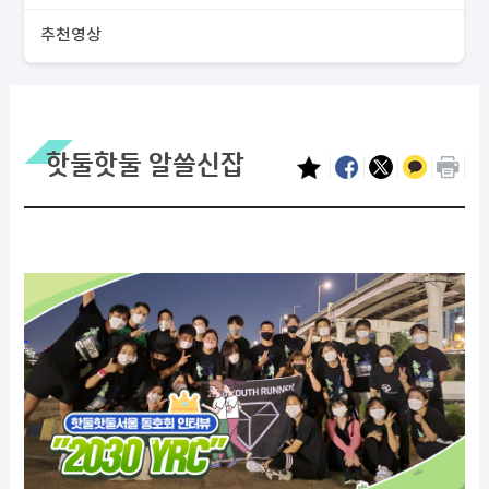
추천영상
핫둘핫둘 알쓸신잡