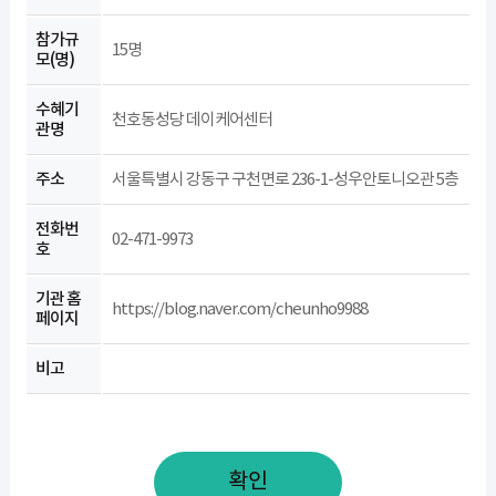
참가규
15명
모(명)
수혜기
천호동성당 데이케어센터
관명
주소
서울특별시 강동구 구천면로 236-1-성우안토니오관 5층
전화번
02-471-9973
호
기관 홈
https://blog.naver.com/cheunho9988
페이지
비고
확인