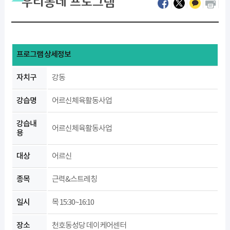
우리동네 프로그램
프로그램 상세정보
자치구
강동
강습명
어르신체육활동사업
강습내
어르신체육활동사업
용
대상
어르신
종목
근력&스트레칭
일시
목 15:30~16:10
장소
천호동성당 데이케어센터