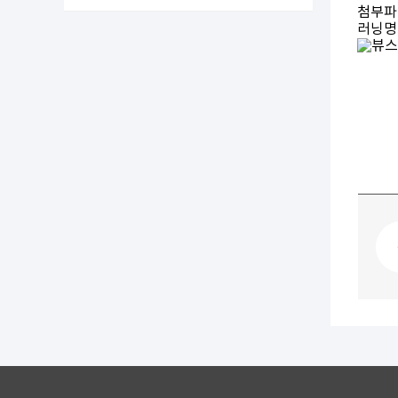
첨부파
러닝명