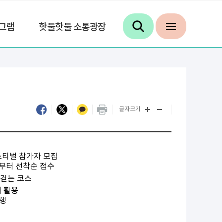
그램
핫둘핫둘 소통광장
글자크기
스티벌 참가자 모집
일부터 선착순 접수
‧걷는 코스
에 활용
진행