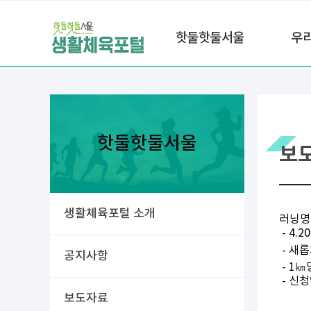
핫둘핫둘서울
우
핫둘핫둘서울
보
생활체육포털 소개
러닝명
- 4
- 새
공지사항
- 1
- 신
보도자료