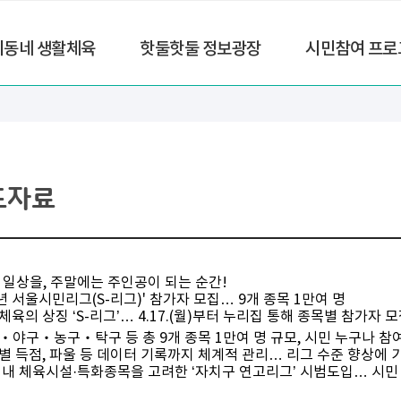
리동네 생활체육
핫둘핫둘 정보광장
시민참여 프로
도자료
 일상을, 주말에는 주인공이 되는 순간!
3년 서울시민리그(S-리그)' 참가자 모집… 9개 종목 1만여 명
체육의 상징 ‘S-리그’… 4.17.(월)부터 누리집 통해 종목별 참가자 
구‧야구‧농구‧탁구 등 총 9개 종목 1만여 명 규모, 시민 누구나 참
수별 득점, 파울 등 데이터 기록까지 체계적 관리… 리그 수준 향상에 
역 내 체육시설·특화종목을 고려한 ‘자치구 연고리그’ 시범도입… 시민