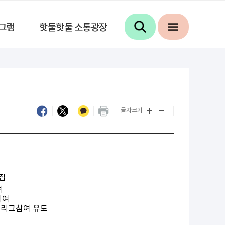
그램
핫둘핫둘 소통광장
글자크기
모집
여
기여
 리그참여 유도