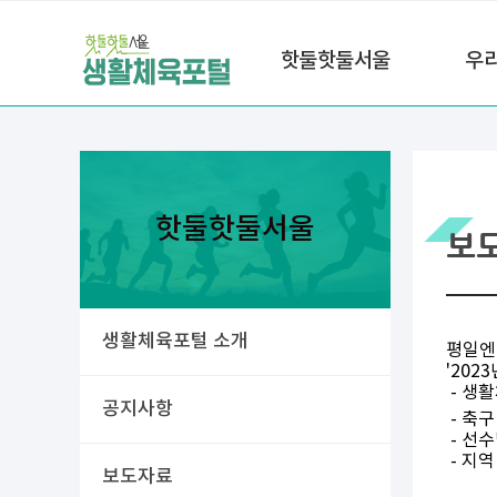
핫둘핫둘서울
우
핫둘핫둘서울
보
생활체육포털 소개
평일엔
'202
- 생활
공지사항
- 축
- 선
- 지
보도자료