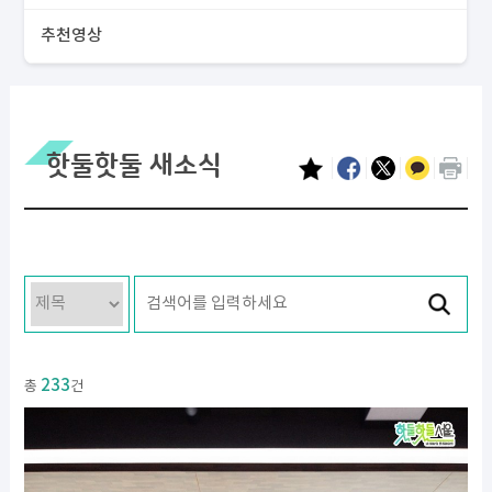
추천영상
핫둘핫둘 새소식
233
총
건