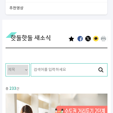
추천영상
핫둘핫둘 새소식
233
총
건