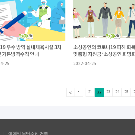
19 우수 방역 실내체육시설 3차
소상공인의 코로나19 피해 회
및 기본방역수칙 안내
맞춤형 지원금 ‘소상공인 희망
금’...
04-25
2022-04-25
21
22
23
24
25
이메일 무단수집 거부