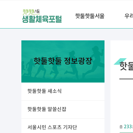
핫둘핫둘서울
우
핫둘핫둘 정보광장
핫
핫둘핫둘 새소식
핫둘핫둘 알쓸신잡
233
서울시민 스포츠 기자단
총