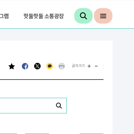
그램
핫둘핫둘 소통광장
글자크기