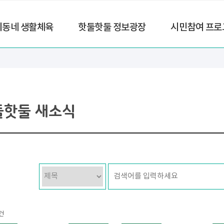
리동네 생활체육
핫둘핫둘 정보광장
시민참여 프로
둘핫둘 새소식
건