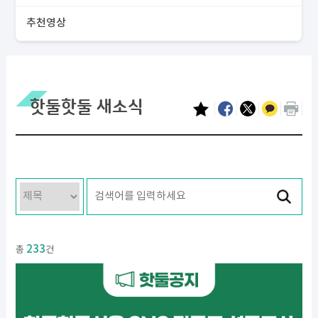
추천영상
핫둘핫둘 새소식
233
총
건