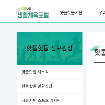
핫둘핫둘서울
우
핫둘핫둘 정보광장
핫
핫둘핫둘 새소식
핫둘핫둘 알쓸신잡
서울시민 스포츠 기자단