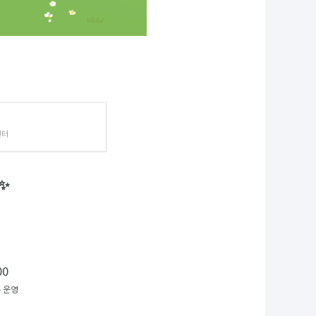
센터
✨
00
주 운영