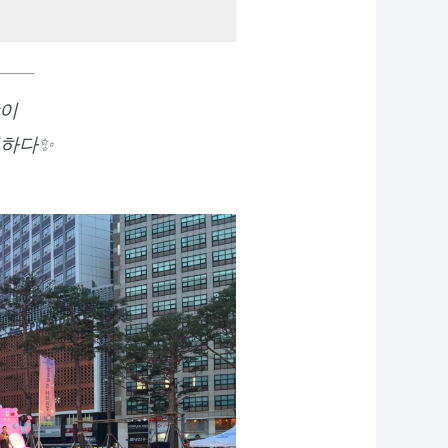
장이
신하다✨