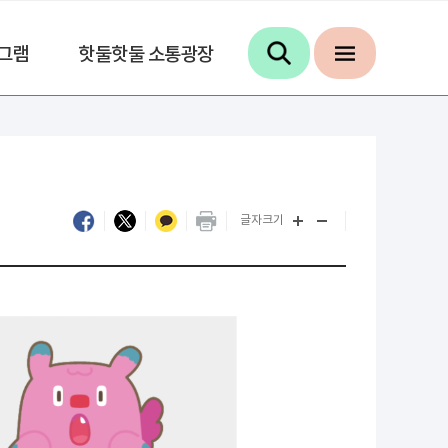
그램
핫둘핫둘 소통광장
글자크기