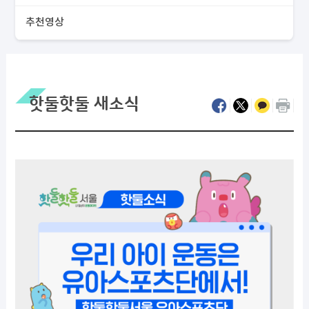
추천영상
핫둘핫둘 새소식