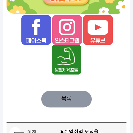
목록
☀️쉬엄쉬엄 모닝을...
이전