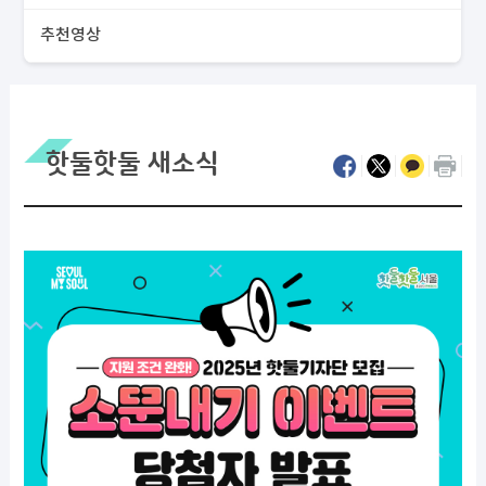
추천영상
핫둘핫둘 새소식