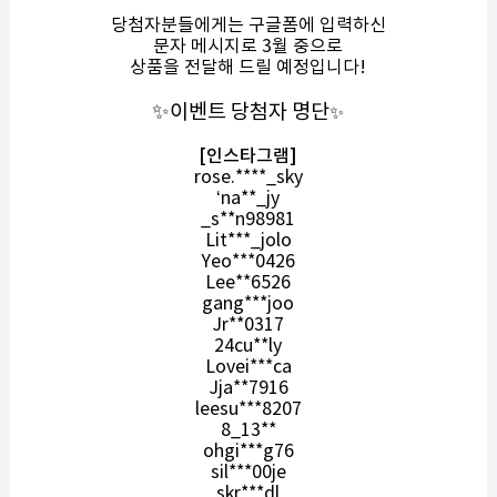
당첨자분들에게는 구글폼에 입력하신
문자 메시지로
3
월 중으로
상품을 전달해 드릴 예정입니다!
✨
이벤트 당첨자 명단
✨
[인스타그램]
rose.****_sky
‘
na**_jy
_s**n98981
Lit***_jolo
Yeo***0426
Lee**6526
gang***joo
Jr**0317
24cu**ly
Lovei***ca
Jja**7916
leesu***8207
8_13**
ohgi***g76
sil***00je
skr***dl