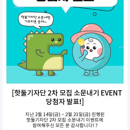
[
핫둘기자단
2
차 모집 소문내기
EVENT
!
당첨자 발표
]
지난
2
월
14
일
(
금
) ~ 2
월
21
일
(
금
)
진행된
핫둘기자단
2
차 모집 소문내기 이벤트에
참여해주신 모든 분 감사합니다
!
?