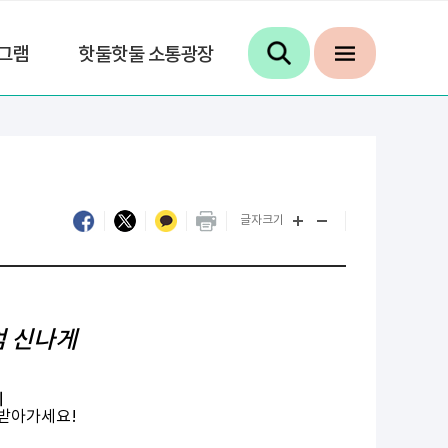
그램
핫둘핫둘 소통광장
글자크기
엄 신나게
제
 받아가세요!