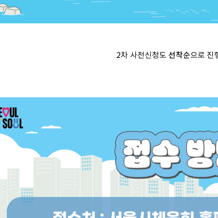
2차 사전신청도
선착순
으로
진