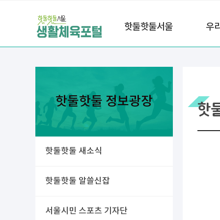
핫둘핫둘서울
우
핫둘핫둘 정보광장
핫
핫둘핫둘 새소식
핫둘핫둘 알쓸신잡
서울시민 스포츠 기자단