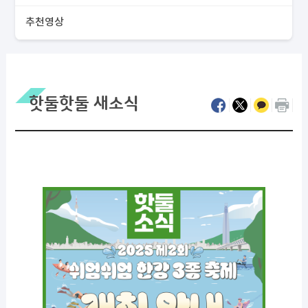
추천영상
핫둘핫둘 새소식