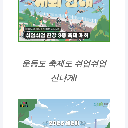
운동도 축제도
쉬엄쉬엄
신나게!