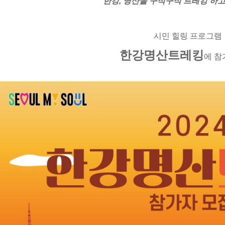
한강, 명산을 구석구석 트레킹 하
시민 힐링 프로그램
한강명산트레킹
에 참