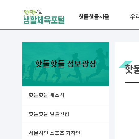
핫둘핫둘서울
우
핫둘핫둘 정보광장
핫
핫둘핫둘 새소식
핫둘핫둘 알쓸신잡
서울시민 스포츠 기자단