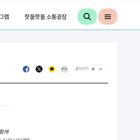
그램
핫둘핫둘 소통광장
글자크기
 함께