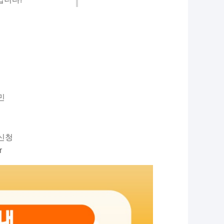
민
신청
r