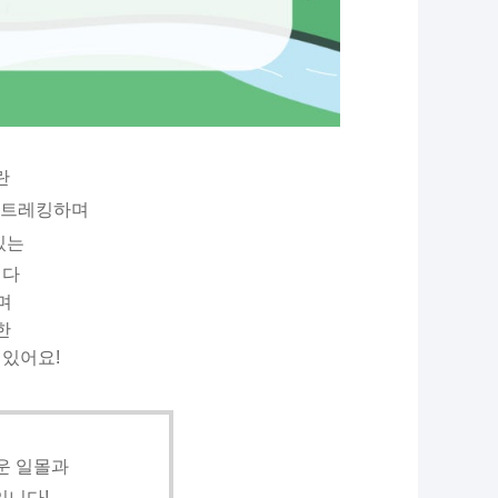
란
 트레킹하며
있는
니다
며
한
 있어요!
운 일몰과
입니다!