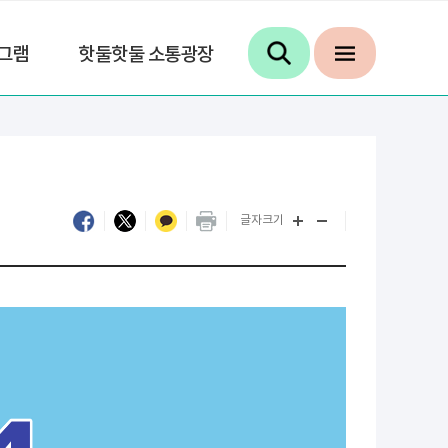
그램
핫둘핫둘 소통광장
글자크기