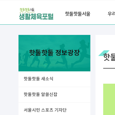
핫둘핫둘서울
우
핫둘핫둘 정보광장
핫
핫둘핫둘 새소식
핫둘핫둘 알쓸신잡
서울시민 스포츠 기자단