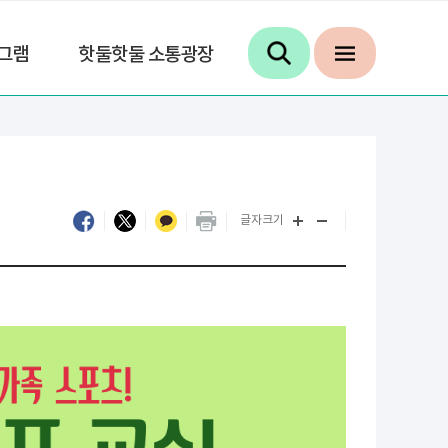
그램
핫둘핫둘 소통광장
글자크기