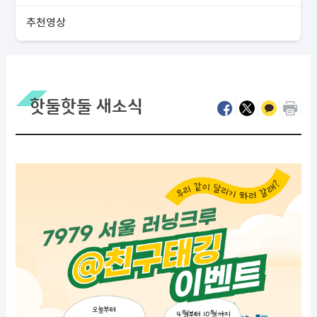
추천영상
핫둘핫둘 새소식