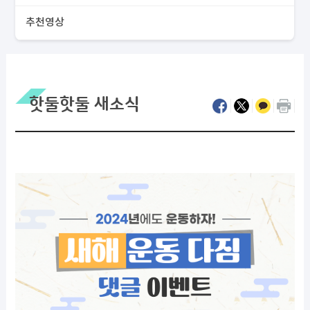
추천영상
핫둘핫둘 새소식