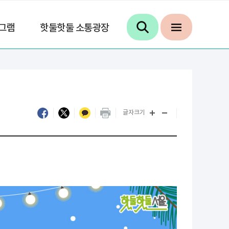
그램
핫둘핫둘 소통광장
글자크기