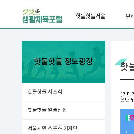
핫둘핫둘서울
우
핫둘핫둘 정보광장
핫
핫둘핫둘 새소식
[기다
은반 
핫둘핫둘 알쓸신잡
서울시민 스포츠 기자단