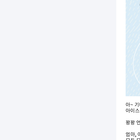
아~ 
아이스
꽝꽝 
엄마, 