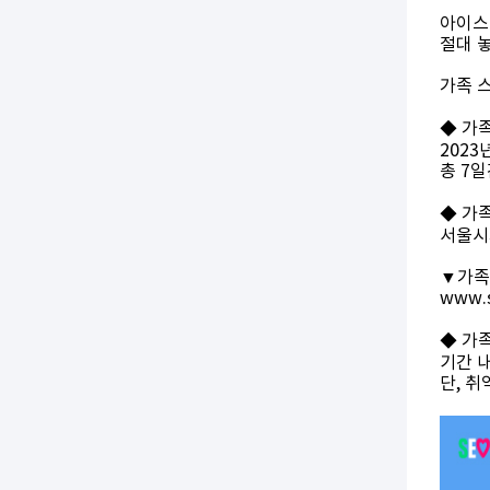
아이스
절대 놓
가족 
◆ 가
2023년
총 7
◆ 가
서울시
▼가족
www.s
◆ 가
기간 
단, 취