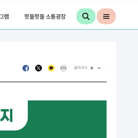
그램
핫둘핫둘 소통광장
글자크기