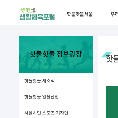
핫둘핫둘서울
우
핫둘핫둘 정보광장
핫
핫둘핫둘 새소식
핫둘핫둘 알쓸신잡
서울시민 스포츠 기자단