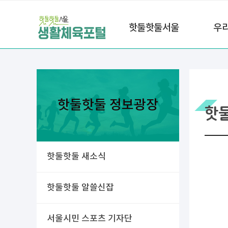
핫둘핫둘서울
우
핫둘핫둘 정보광장
핫
핫둘핫둘 새소식
핫둘핫둘 알쓸신잡
서울시민 스포츠 기자단