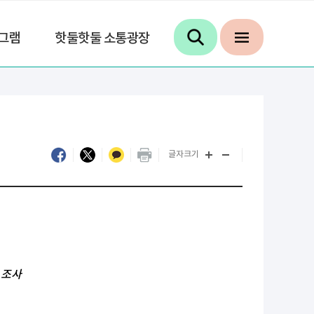
그램
핫둘핫둘 소통광장
글자크기
 조사