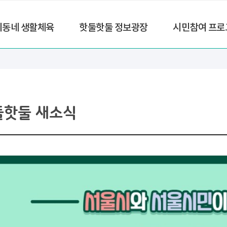
리동네 생활체육
핫둘핫둘 정보광장
시민참여 프로
둘핫둘 새소식