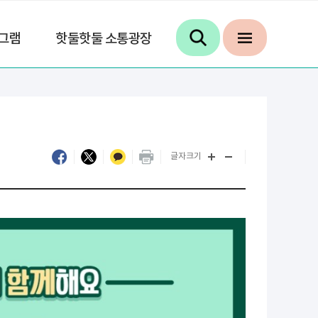
그램
핫둘핫둘 소통광장
글자크기