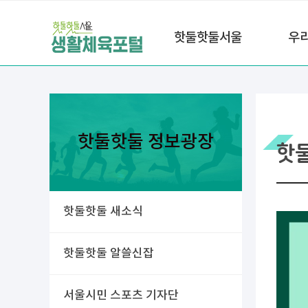
핫둘핫둘서울
우
핫둘핫둘 정보광장
핫
핫둘핫둘 새소식
핫둘핫둘 알쓸신잡
서울시민 스포츠 기자단