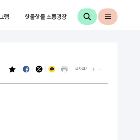
그램
핫둘핫둘 소통광장
글자크기