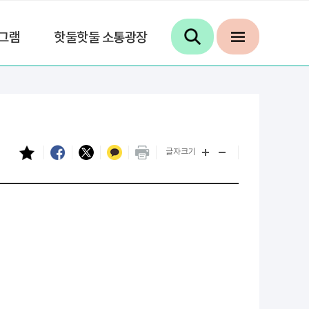
그램
핫둘핫둘 소통광장
글자크기