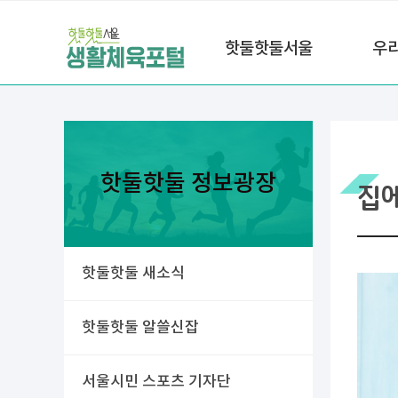
핫둘핫둘서울
우
핫둘핫둘 정보광장
집
핫둘핫둘 새소식
핫둘핫둘 알쓸신잡
서울시민 스포츠 기자단