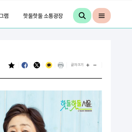
그램
핫둘핫둘 소통광장
글자크기