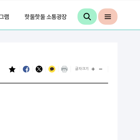
그램
핫둘핫둘 소통광장
글자크기