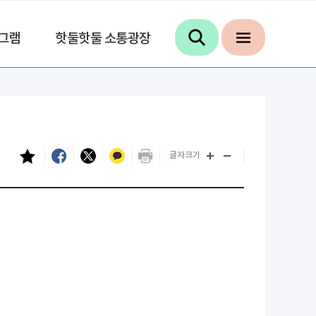
그램
핫둘핫둘 소통광장
글자크기