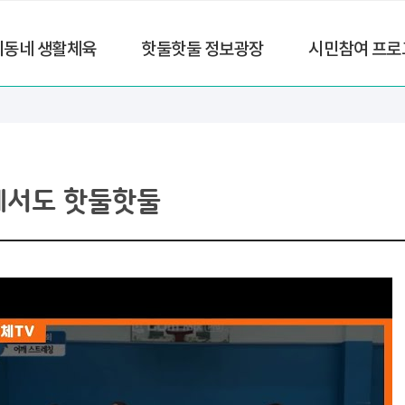
리동네 생활체육
핫둘핫둘 정보광장
시민참여 프로
에서도 핫둘핫둘