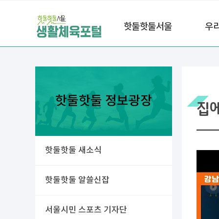
핫둘핫둘서울
우
핫둘핫둘 정보광장
집
핫둘핫둘 새소식
핫둘핫둘 알쓸신잡
서울시민 스포츠 기자단