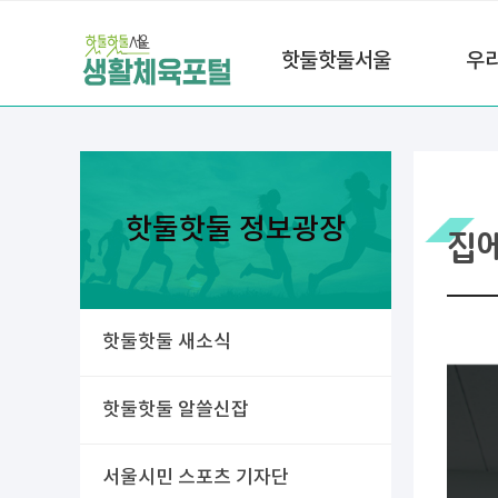
핫둘핫둘서울
우
핫둘핫둘 정보광장
집
핫둘핫둘 새소식
핫둘핫둘 알쓸신잡
서울시민 스포츠 기자단