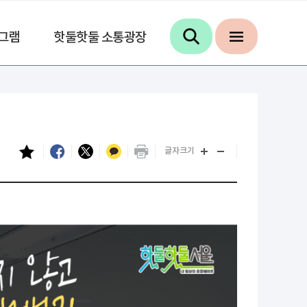
그램
핫둘핫둘 소통광장
글자크기