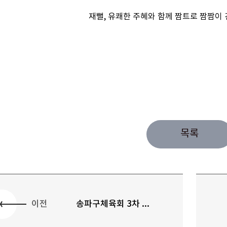
재뻘, 유쾌한 주혜와 함께 짬트로 짬짬이
목록
이전
송파구체육회 3차 ...